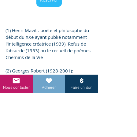
(1) Henri Mavit : poète et philosophe du 
début du XXe ayant publié notamment 
l'intelligence créatrice (1939), Refus de 
l'absurde (1953) ou le recueil de poèmes 
Chemins de la Vie
(2) Georges Robert (1928-2001): 
Organiste (fils et petit-fils d'organistes en 
Bretagne) ayant étudié auprès de Gaston 
Nous contacter
Adhérer
Faire un don
Litaize; André Marchal à l'INJA puis 
Marcel Dupré au conservatoire de Paris 
(1946) - dans les mêmes années que 
Marie-Véra, notamment dans la classe 
de Marcel Dupré. Nommé en 1954 
professeur de piano et d'orgue à 
l'Institut National des jeunes aveugles à 