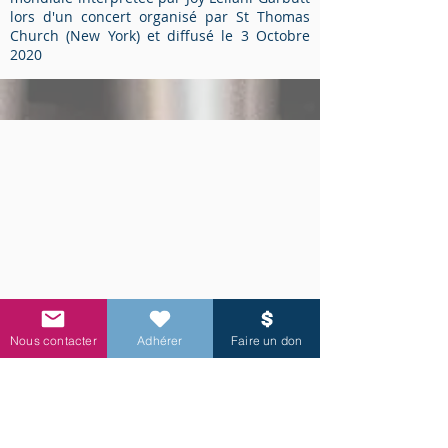
lors d'un concert organisé par St Thomas
Church (New York) et diffusé le 3 Octobre
2020
Les Roulottes,
interprété par Juliette
Greco. Paroles et musiques de Marie-
Nous contacter
Adhérer
Faire un don
Véra Maixandeau. Réduction pour piano
et voix disponible aux éditions Enoch &
Cie, paru sous le pseudonyme d'Edith
Stevel.