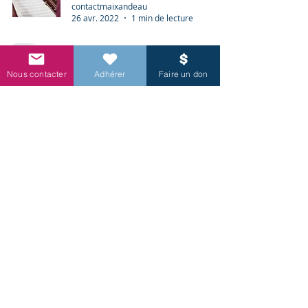
contactmaixandeau
26 avr. 2022
1 min de lecture
Nous contacter
Adhérer
Faire un don
Lied et Rondo pour basson et piano
- 11/02/2022 - Arizona
contactmaixandeau
26 avr. 2022
1 min de lecture
En 2022, engagez-vous pour la
musique!
contactmaixandeau
30 janv. 2022
1 min de lecture
Ame de bénévole? participez à
l'association!