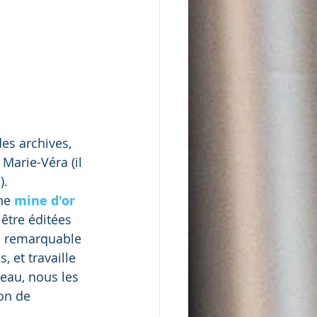
es archives, 
arie-Véra (il 
. 
ne
 mine d'or 
 être éditées 
un remarquable 
 et travaille 
au, nous les 
on de 