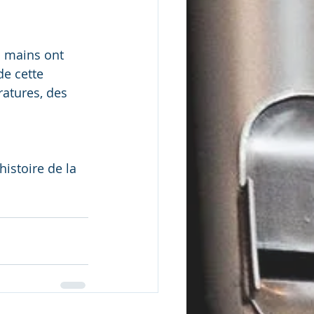
s mains ont 
e cette 
ratures, des 
istoire de la 