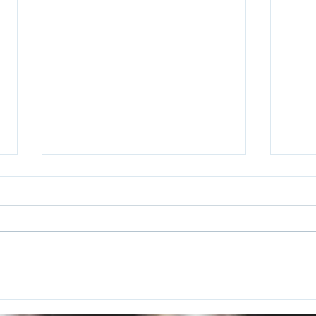
Conc
Le 14
Cent
Beth
Nicol
Hill 
Concert du 10 Juin 2023 -
San Francisco