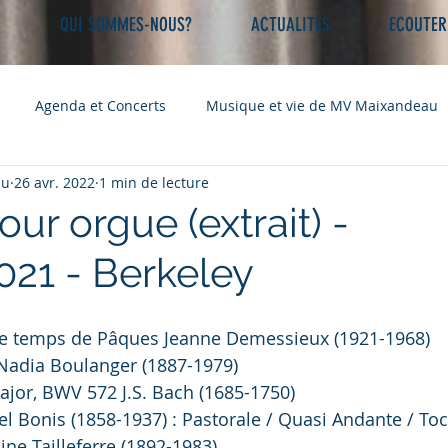
U
QUI SOMMES-NOUS?
ACTUALITES
ECOUTER
Agenda et Concerts
Musique et vie de MV Maixandeau
au
26 avr. 2022
1 min de lecture
ur orgue (extrait) -
21 - Berkeley
e temps de Pâques Jeanne Demessieux (1921-1968) 
 Nadia Boulanger (1887-1979) 
ajor, BWV 572 J.S. Bach (1685-1750) 
l Bonis (1858-1937) : Pastorale / Quasi Andante / Toc
e Tailleferre (1892-1983) 