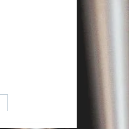
ert du 14 Mars 2023
 mars 2023, au Music
er de Strathmore, North
esda (Washington, USA),
ette Oppelt (flûte), Mark
(hautbois), Cheryl...