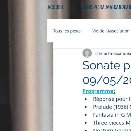
ACCUEIL
MARIE-VERA MAIXANDEA
Tous les posts
Vie de l'Association
contactmaixande
Sonate po
09/05/20
Programme
:
Réponse pour l
Prelude (1936)
Fantasia in G M
Three pieces Me
Nocturn Germain